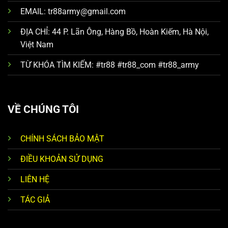
EMAIL:
tr88army@gmail.com
ĐỊA CHỈ: 44 P. Lãn Ông, Hàng Bồ, Hoàn Kiếm, Hà Nội,
Việt Nam
TỪ KHÓA TÌM KIẾM: #tr88 #tr88_com #tr88_army
VỀ CHÚNG TÔI
CHÍNH SÁCH BẢO MẬT
ĐIỀU KHOẢN SỬ DỤNG
LIÊN HỆ
TÁC GIẢ