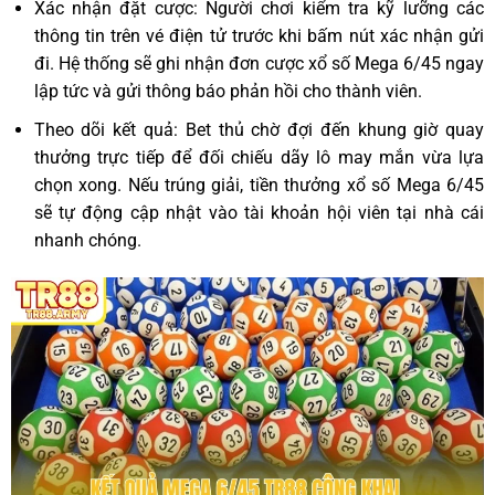
Xác nhận đặt cược: Người chơi kiểm tra kỹ lưỡng các
thông tin trên vé điện tử trước khi bấm nút xác nhận gửi
đi. Hệ thống sẽ ghi nhận đơn cược xổ số Mega 6/45 ngay
lập tức và gửi thông báo phản hồi cho thành viên.
Theo dõi kết quả: Bet thủ chờ đợi đến khung giờ quay
thưởng trực tiếp để đối chiếu dãy lô may mắn vừa lựa
chọn xong. Nếu trúng giải, tiền thưởng xổ số Mega 6/45
sẽ tự động cập nhật vào tài khoản hội viên tại nhà cái
nhanh chóng.