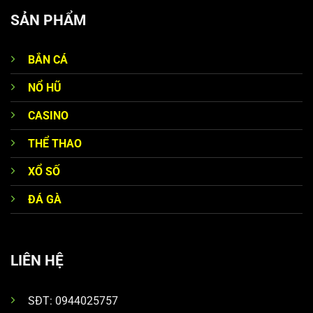
SẢN PHẨM
BẮN CÁ
NỔ HŨ
CASINO
THỂ THAO
XỔ SỐ
ĐÁ GÀ
LIÊN HỆ
SĐT: 0944025757