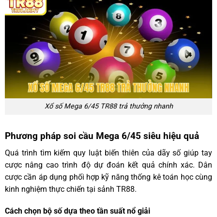
Xổ số Mega 6/45 TR88 trả thưởng nhanh
Phương pháp soi cầu Mega 6/45 siêu hiệu quả
Quá trình tìm kiếm quy luật biến thiên của dãy số giúp tay
cược nâng cao trình độ dự đoán kết quả chính xác. Dân
cược cần áp dụng phối hợp kỹ năng thống kê toán học cùng
kinh nghiệm thực chiến tại sảnh TR88.
Cách chọn bộ số dựa theo tần suất nổ giải