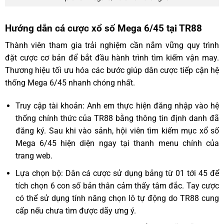
Hướng dẫn cá cược xổ số Mega 6/45 tại TR88
Thành viên tham gia trải nghiệm cần nắm vững quy trình
đặt cược cơ bản để bắt đầu hành trình tìm kiếm vận may.
Thương hiệu tối ưu hóa các bước giúp dân cược tiếp cận hệ
thống Mega 6/45 nhanh chóng nhất.
Truy cập tài khoản: Anh em thực hiện đăng nhập vào hệ
thống chính thức của TR88 bằng thông tin định danh đã
đăng ký. Sau khi vào sảnh, hội viên tìm kiếm mục xổ số
Mega 6/45 hiện diện ngay tại thanh menu chính của
trang web.
Lựa chọn bộ: Dân cá cược sử dụng bảng từ 01 tới 45 để
tích chọn 6 con số bản thân cảm thấy tâm đắc. Tay cược
có thể sử dụng tính năng chọn lô tự động do TR88 cung
cấp nếu chưa tìm được dãy ưng ý.