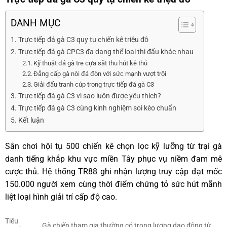
DANH MỤC
Trực tiếp đá gà C3 quy tụ chiến kê triệu đô
Trực tiếp đá gà CPC3 đa dạng thể loại thi đấu khác nhau
Kỹ thuật đá gà tre cựa sắt thu hút kê thủ
Đẳng cấp gà nòi đá đòn với sức mạnh vượt trội
Giải đấu tranh cúp trong trực tiếp đá gà C3
Trực tiếp đá gà C3 vì sao luôn được yêu thích?
Trực tiếp đá gà C3 cùng kinh nghiệm soi kèo chuẩn
Kết luận
Sân chơi hội tụ 500 chiến kê chọn lọc kỹ lưỡng từ trại gà
danh tiếng khắp khu vực miền Tây phục vụ niềm đam mê
cược thủ. Hệ thống TR88 ghi nhận lượng truy cập đạt mốc
150.000 người xem cùng thời điểm chứng tỏ sức hút mãnh
liệt loại hình giải trí cấp độ cao.
Tiêu
Gà chiến tham gia thường có trọng lượng dao động từ