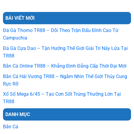
BÀI VIẾT MỚI
Đá Gà Thomo TR88 – Dõi Theo Trận Đấu Đỉnh Cao Từ
Campuchia
Đá Gà Cựa Dao – Tận Hưởng Thế Giới Giải Trí Nảy Lửa Tại
TR88
Bắn Cá Online TR88 – Khẳng Định Đẳng Cấp Thời Đại Mới
Bắn Cá Hải Vương TR88 – Ngắm Nhìn Thế Giới Thủy Cung
Rực Rỡ
Xổ Số Mega 6/45 – Tạo Cơn Sốt Trúng Thưởng Lớn Tại
TR88
DANH MỤC
Bắn Cá