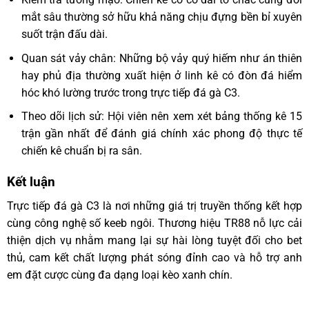
mắt sâu thường sở hữu khả năng chịu đựng bền bỉ xuyên
suốt trận đấu dài.
Quan sát vảy chân: Những bộ vảy quý hiếm như án thiên
hay phủ địa thường xuất hiện ở linh kê có đòn đá hiểm
hóc khó lường trước trong trực tiếp đá gà C3.
Theo dõi lịch sử: Hội viên nên xem xét bảng thống kê 15
trận gần nhất để đánh giá chính xác phong độ thực tế
chiến kê chuẩn bị ra sân.
Kết luận
Trực tiếp đá gà C3 là nơi những giá trị truyền thống kết hợp
cùng công nghệ số keeb ngôi. Thương hiệu TR88 nỗ lực cải
thiện dịch vụ nhằm mang lại sự hài lòng tuyệt đối cho bet
thủ, cam kết chất lượng phát sóng đỉnh cao và hỗ trợ anh
em đặt cược cùng đa dạng loại kèo xanh chín.