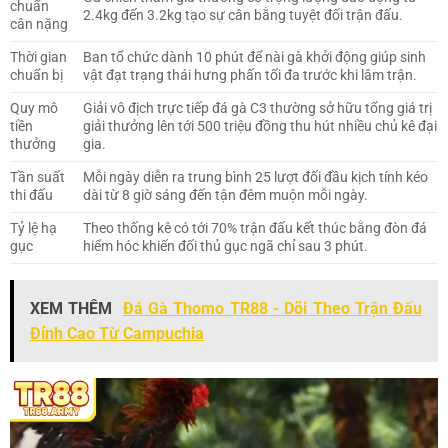
chuẩn
2.4kg đến 3.2kg tạo sự cân bằng tuyệt đối trận đấu.
cân nặng
Thời gian
Ban tổ chức dành 10 phút để nài gà khởi động giúp sinh
chuẩn bị
vật đạt trạng thái hưng phấn tối đa trước khi lâm trận.
Quy mô
Giải vô địch trực tiếp đá gà C3 thường sở hữu tổng giá trị
tiền
giải thưởng lên tới 500 triệu đồng thu hút nhiều chủ kê đại
thưởng
gia.
Tần suất
Mỗi ngày diễn ra trung bình 25 lượt đối đầu kịch tính kéo
thi đấu
dài từ 8 giờ sáng đến tận đêm muộn mỗi ngày.
Tỷ lệ hạ
Theo thống kê có tới 70% trận đấu kết thúc bằng đòn đá
gục
hiểm hóc khiến đối thủ gục ngã chỉ sau 3 phút.
XEM THÊM
Đá Gà Thomo TR88 - Dõi Theo Trận Đấu
Đỉnh Cao Từ Campuchia