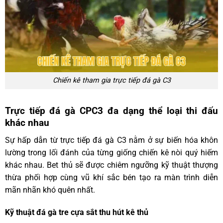
Chiến kê tham gia trực tiếp đá gà C3
Trực tiếp đá gà CPC3 đa dạng thể loại thi đấu
khác nhau
Sự hấp dẫn từ trực tiếp đá gà C3 nằm ở sự biến hóa khôn
lường trong lối đánh của từng giống chiến kê nòi quý hiếm
khác nhau. Bet thủ sẽ được chiêm ngưỡng kỹ thuật thượng
thừa phối hợp cùng vũ khí sắc bén tạo ra màn trình diễn
mãn nhãn khó quên nhất.
Kỹ thuật đá gà tre cựa sắt thu hút kê thủ