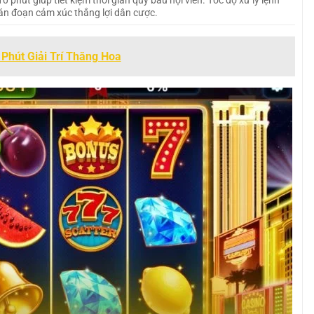
0 phút giúp tiết kiệm thời gian quý báu hội viên. Tốc độ xử lý lệnh
án đoạn cảm xúc thắng lợi dân cược.
Phút Giải Trí Thăng Hoa