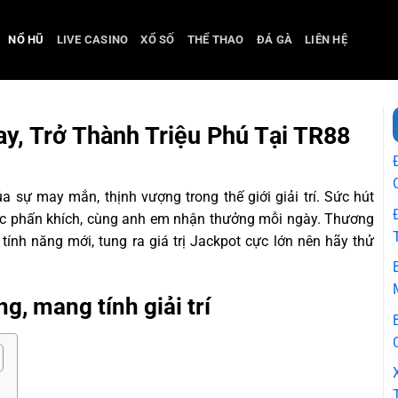
NỔ HŨ
LIVE CASINO
XỔ SỐ
THỂ THAO
ĐÁ GÀ
LIÊN HỆ
y, Trở Thành Triệu Phú Tại TR88
a sự may mắn, thịnh vượng trong thế giới giải trí. Sức hút
iác phấn khích, cùng anh em nhận thưởng mỗi ngày. Thương
tính năng mới, tung ra giá trị Jackpot cực lớn nên hãy thử
g, mang tính giải trí