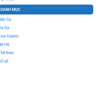
DANH MỤC
Bắn Cá
Đá Gà
Live Casino
Nổ Hũ
Thể thao
Xổ số