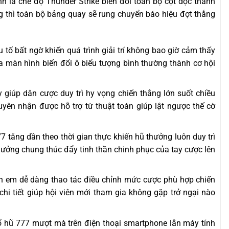
 là chế độ Thunder Strike biến đổi toàn bộ cột dọc thành
g thì toàn bộ bảng quay sẽ rung chuyển báo hiệu đợt thắng
tố bất ngờ khiến quá trình giải trí không bao giờ cảm thấy
a màn hình biến đổi ô biểu tượng bình thường thành cơ hội
 giúp dân cược duy trì hy vọng chiến thắng lớn suốt chiều
uyên nhận được hỗ trợ từ thuật toán giúp lật ngược thế cờ
7 tăng dần theo thời gian thực khiến hũ thưởng luôn duy trì
hưởng chung thúc đẩy tinh thần chinh phục của tay cược lên
nh em dễ dàng thao tác điều chỉnh mức cược phù hợp chiến
i tiết giúp hội viên mới tham gia không gặp trở ngại nào
 nổ hũ 777 mượt mà trên điện thoại smartphone lẫn máy tính