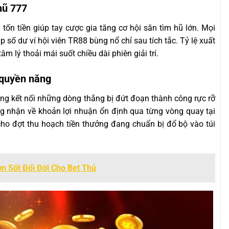
hũ 777
tốn tiền giúp tay cược gia tăng cơ hội săn tìm hũ lớn. Mọi
số dư ví hội viên TR88 bùng nổ chỉ sau tích tắc. Tỷ lệ xuất
m lý thoải mái suốt chiều dài phiên giải trí.
 quyền năng
ng kết nối những dòng thắng bị đứt đoạn thành công rực rỡ
g nhận về khoản lợi nhuận ổn định qua từng vòng quay tại
cho đợt thu hoạch tiền thưởng đang chuẩn bị đổ bộ vào túi
n Sốt Đổi Đời Cho Bet Thủ