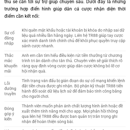
thủ sẽ cần tới sự trợ giúp chuyên sâu. Dưới đây là những
trường hợp điển hình giúp dân cá cược nhận diện thời
điểm cần kết nối:
Khi quên mật khẩu hoặc tài khoản bị khóa do nhập sai dữ
Sự cố
liệu quá nhiều lần hằng ngày. Liên hệ TR88 giúp tay cược
đăng
xác minh danh tính chính chủ để khôi phục quyền truy cập
nhập
sảnh cược nhanh.
Thắc
Anh em cần tìm hiểu điều kiện rút tiền thưởng từ chương
mắc
trình tri ân dành cho tân thủ. Chuyên viên sẽ giải thích rõ
khuyến
ràng quy định vòng cược giúp dân cược không bỏ lỡ cơ
mãi
hội nhận quà.
Tình trạng ván đấu bị gián đoạn do sự cố mạng khiến lệnh
Lỗi
đặt tiền chưa được ghi nhận. Bộ phận kỹ thuật TR88 tiến
đường
hành đối soát dữ liệu lịch sử để đảm bảo tính công bằng
truyền
cho người chơi.
Thành viên muốn phản ánh chất lượng hình ảnh hoặc đề
Đóng
xuất thêm tính năng mới cho app. Mọi phản hồi thông
góp ý
qua liên hệ TR88 đều được ban quản trị trân trọng ghi
kiến
nhận để hoàn thiện sòng bài.