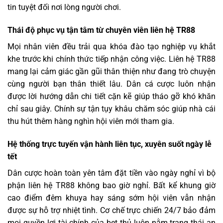
tin tuyệt đối nơi lòng người chơi.
Thái độ phục vụ tận tâm từ chuyên viên liên hệ TR88
Mọi nhân viên đều trải qua khóa đào tạo nghiệp vụ khắt
khe trước khi chính thức tiếp nhận công việc. Liên hệ TR88
mang lại cảm giác gần gũi thân thiện như đang trò chuyện
cùng người bạn thân thiết lâu. Dân cá cược luôn nhận
được lời hướng dẫn chi tiết cặn kẽ giúp tháo gỡ khó khăn
chỉ sau giây. Chính sự tận tụy khâu chăm sóc giúp nhà cái
thu hút thêm hàng nghìn hội viên mới tham gia.
Hệ thống trực tuyến vận hành liên tục, xuyên suốt ngày lễ
tết
Dân cược hoàn toàn yên tâm đặt tiền vào ngày nghỉ vì bộ
phận liên hệ TR88 không bao giờ nghỉ. Bất kể khung giờ
cao điểm đêm khuya hay sáng sớm hội viên vẫn nhận
được sự hỗ trợ nhiệt tình. Cơ chế trực chiến 24/7 bảo đảm
mọi quyền lợi tài chính của bet thủ luôn nằm trạng thái an