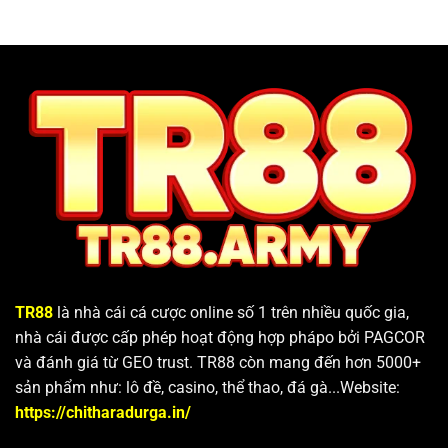
TR88
là nhà cái cá cược online số 1 trên nhiều quốc gia,
nhà cái được cấp phép hoạt động hợp phápo bởi PAGCOR
và đánh giá từ GEO trust. TR88 còn mang đến hơn 5000+
sản phẩm như: lô đề, casino, thể thao, đá gà...Website:
https://chitharadurga.in/