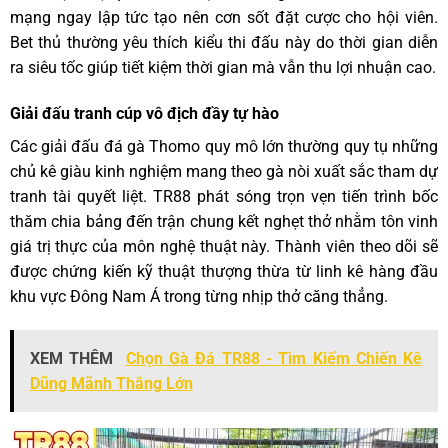
mạng ngay lập tức tạo nên cơn sốt đặt cược cho hội viên.
Bet thủ thường yêu thích kiểu thi đấu này do thời gian diễn
ra siêu tốc giúp tiết kiệm thời gian mà vẫn thu lợi nhuận cao.
Giải đấu tranh cúp vô địch đầy tự hào
Các giải đấu đá gà Thomo quy mô lớn thường quy tụ những
chủ kê giàu kinh nghiệm mang theo gà nòi xuất sắc tham dự
tranh tài quyết liệt. TR88 phát sóng trọn vẹn tiến trình bốc
thăm chia bảng đến trận chung kết nghẹt thở nhằm tôn vinh
giá trị thực của môn nghệ thuật này. Thành viên theo dõi sẽ
được chứng kiến kỹ thuật thượng thừa từ linh kê hàng đầu
khu vực Đông Nam Á trong từng nhịp thở căng thẳng.
XEM THÊM
Chọn Gà Đá TR88 - Tìm Kiếm Chiến Kê
Dũng Mãnh Thắng Lớn