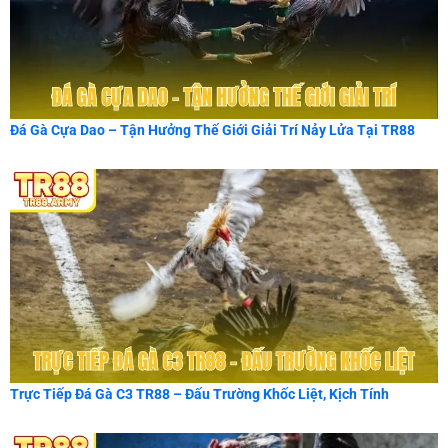
Đá Gà Cựa Dao – Tận Hưởng Thế Giới Giải Trí Nảy Lửa Tại TR88
Trực Tiếp Đá Gà C3 TR88 – Đấu Trường Khốc Liệt, Kịch Tính