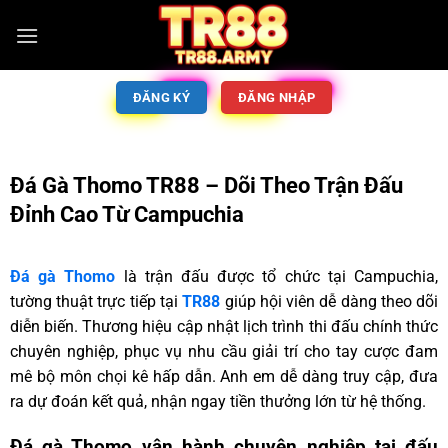
ĐĂNG KÝ
ĐĂNG NHẬP
Đá Gà Thomo TR88 – Dõi Theo Trận Đấu
Đỉnh Cao Từ Campuchia
Đá gà Thomo
là trận đấu được tổ chức tại Campuchia,
tường thuật trực tiếp tại
TR88
giúp hội viên dễ dàng theo dõi
diễn biến. Thương hiệu cập nhật lịch trình thi đấu chính thức
chuyên nghiệp, phục vụ nhu cầu giải trí cho tay cược đam
mê bộ môn chọi kê hấp dẫn. Anh em dễ dàng truy cập, đưa
ra dự đoán kết quả, nhận ngay tiền thưởng lớn từ hệ thống.
Đá gà Thomo vận hành chuyên nghiệp tại đấu