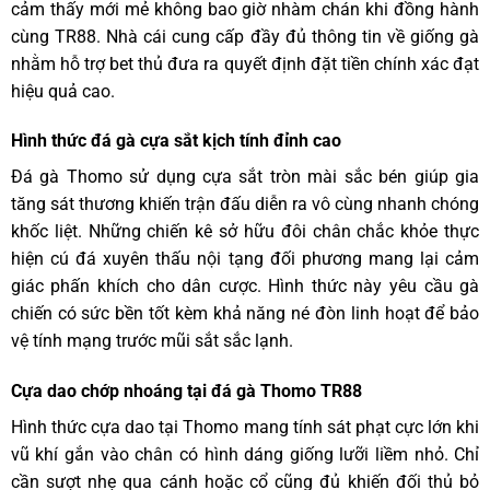
cảm thấy mới mẻ không bao giờ nhàm chán khi đồng hành
cùng TR88. Nhà cái cung cấp đầy đủ thông tin về giống gà
nhằm hỗ trợ bet thủ đưa ra quyết định đặt tiền chính xác đạt
hiệu quả cao.
Hình thức đá gà cựa sắt kịch tính đỉnh cao
Đá gà Thomo sử dụng cựa sắt tròn mài sắc bén giúp gia
tăng sát thương khiến trận đấu diễn ra vô cùng nhanh chóng
khốc liệt. Những chiến kê sở hữu đôi chân chắc khỏe thực
hiện cú đá xuyên thấu nội tạng đối phương mang lại cảm
giác phấn khích cho dân cược. Hình thức này yêu cầu gà
chiến có sức bền tốt kèm khả năng né đòn linh hoạt để bảo
vệ tính mạng trước mũi sắt sắc lạnh.
Cựa dao chớp nhoáng tại đá gà Thomo TR88
Hình thức cựa dao tại Thomo mang tính sát phạt cực lớn khi
vũ khí gắn vào chân có hình dáng giống lưỡi liềm nhỏ. Chỉ
cần sượt nhẹ qua cánh hoặc cổ cũng đủ khiến đối thủ bỏ