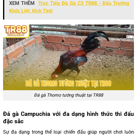
XEM THÊM
Trực Tiếp Đá Gà C3 TR88 - Đấu Trường
Khốc Liệt, Kịch Tính
Đá gà Thomo tường thuật tại TR88
Đá gà Campuchia với đa dạng hình thức thi đấu
đặc sắc
Sự đa dạng trong thể loại chiến đấu giúp người chơi luôn