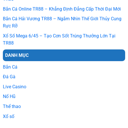
Bắn Cá Online TR88 – Khẳng Định Đẳng Cấp Thời Đại Mới
Bắn Cá Hải Vương TR88 – Ngắm Nhìn Thế Giới Thủy Cung
Rực Rỡ
Xổ Số Mega 6/45 – Tạo Cơn Sốt Trúng Thưởng Lớn Tại
TR88
DANH MỤC
Bắn Cá
Đá Gà
Live Casino
Nổ Hũ
Thể thao
Xổ số