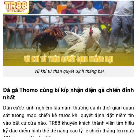
Vũ khí tử thần quyết định thắng bại
Đá gà Thomo cùng bí kíp nhận diện gà chiến đỉnh
nhất
Dân cược kinh nghiệm lâu năm thường dành thời gian quan
sát tướng mạo chiến kê trước khi quyết định đặt niềm tin
vào bất cứ cửa nào. TR88 khuyến khích thành viên tìm hiểu
kỹ đặc điểm hình thể để nâng cao tỷ lệ chiến thắng lên mức