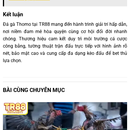
Kết luận
Đá gà Thomo tại TR88 mang đến hành trình giải trí hấp dẫn,
nơi niềm đam mê hòa quyện cùng cơ hội đổi đời nhanh
chóng. Thương hiệu cam kết duy trì môi trường cá cược
công bằng, tường thuật trận đấu trực tiếp với hình ảnh rõ
nét, bảo mật cao và cung cấp đa dạng kèo đấu để bet thủ
lựa chọn.
BÀI CÙNG CHUYÊN MỤC